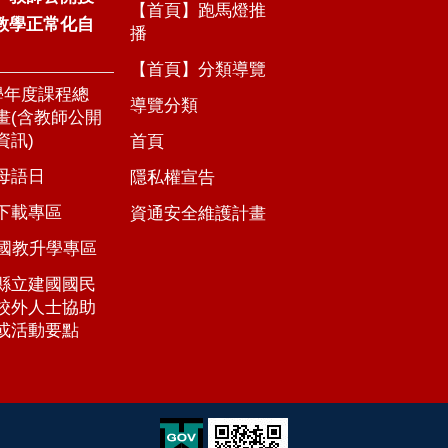
【首頁】跑馬燈推
教學正常化自
播
【首頁】分類導覽
5學年度課程總
導覽分類
畫(含教師公開
資訊)
首頁
母語日
隱私權宣告
下載專區
資通安全維護計畫
年國教升學專區
縣立建國國民
校外人士協助
或活動要點