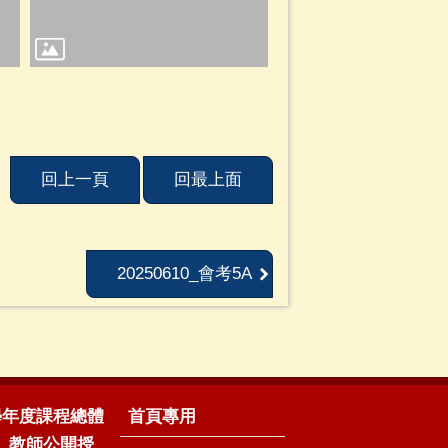
回上一頁
回最上面
20250610_會考5A
5學年度課程總體
首頁專用
、教師公開授