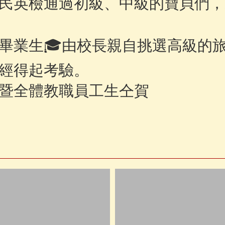
全民英檢通過初級、中級的寶貝們
的畢業生🎓由校長親自挑選高級的
經得起考驗。
暨全體教職員工生仝賀