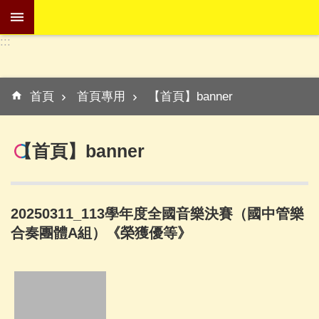
跳到主要內容區塊
:::
進
階
:::
搜
首頁
首頁專用
【首頁】banner
尋
【首頁】banner
學
校
介
20250311_113學年度全國音樂決賽（國中管樂
紹
合奏團體A組）《榮獲優等》
訊
息
專
區