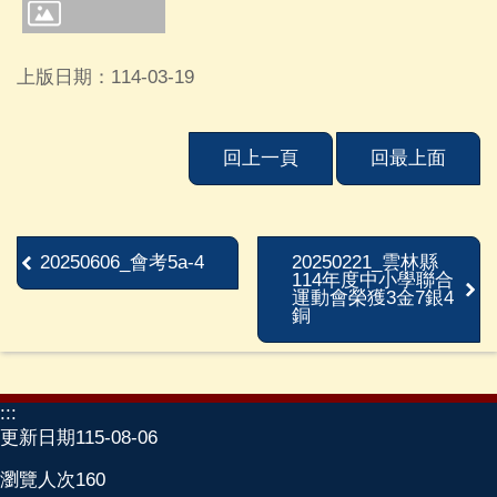
建
中
相
上版日期：114-03-19
簿
學
回上一頁
回最上面
校
單
位
及
20250606_會考5a-4
20250221_雲林縣
民
114年度中小學聯合
意
運動會榮獲3金7銀4
銅
信
箱
115
學
:::
年
更新日期
115-08-06
度
瀏覽人次
160
課