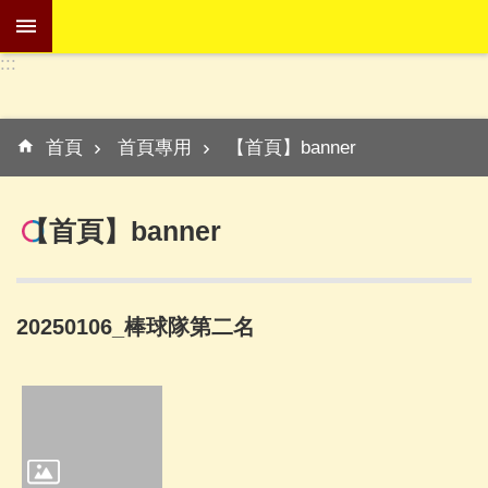
跳到主要內容區塊
:::
進
階
:::
搜
首頁
首頁專用
【首頁】banner
尋
【首頁】banner
學
校
介
20250106_棒球隊第二名
紹
訊
息
專
區