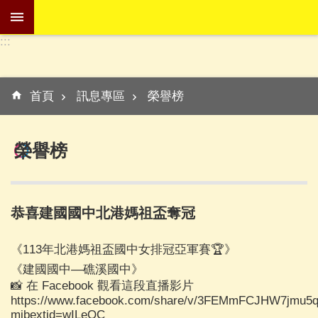
跳到主要內容區塊
:::
進
階
:::
搜
首頁
訊息專區
榮譽榜
尋
榮譽榜
學
校
介
恭喜建國國中北港媽祖盃奪冠
紹
《113年北港媽祖盃國中女排冠亞軍賽🏆》
訊
息
《建國國中—礁溪國中》
專
📸 在 Facebook 觀看這段直播影片
區
https://www.facebook.com/share/v/3FEMmFCJHW7jmu5q
mibextid=wILeQC