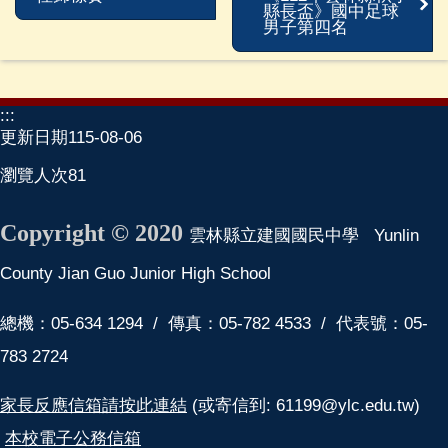
縣長盃》國中足球
程
男子第四名
總
體
計
畫、
:::
教
更新日期
115-08-06
師
公
瀏覽人次
81
開
授
Copyright © 2020
雲林縣立建國國民中學 Yunlin
課
及
County Jian Guo Junior High School
教
學
總機：05-634 1294 / 傳真：05-782 4533 / 代表號：05-
正
783 2724
常
化
自
家長反應信箱請按此連結
(或寄信到: 61199@ylc.edu.tw)
檢
本校電子公務信箱