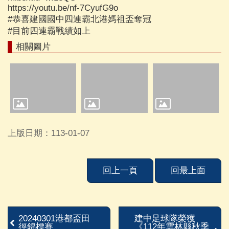
建
https://youtu.be/nf-7CyufG9o
#恭喜建國國中四連霸北港媽祖盃奪冠
中
#目前四連霸戰績如上
相
簿
相關圖片
學
校
單
位
及
民
上版日期：113-01-07
意
信
箱
回上一頁
回最上面
115
學
年
度
20240301港都盃田
建中足球隊榮獲
課
徑錦標賽
《112年雲林縣秋季