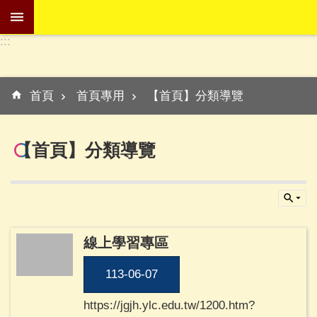
跳到主要內容區塊
:::
進
階
:::
搜
首頁
首頁專用
【首頁】分類導覽
尋
【首頁】分類導覽
學
校
介
紹
線上學習專區
訊
息
113-06-07
專
區
https://jgjh.ylc.edu.tw/1200.htm?