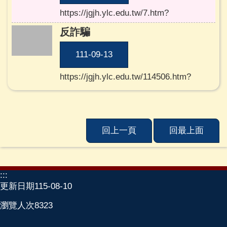
育
https://jgjh.ylc.edu.tw/7.htm?
網
反詐騙
教
育
111-09-13
部
https://jgjh.ylc.edu.tw/114506.htm?
網
站
資
料
開
回上一頁
回最上面
放
宣
告
:::
隱
更新日期
115-08-10
私
瀏覽人次
8323
權
宣