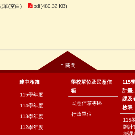
pdf(480.32 KB)
記單(空白)
關閉
建中相簿
學校單位及民意信
11
箱
計畫
115學年度
課及
民意信箱專區
114學年度
檢表
行政單位
113學年度
11
體計
112學年度
授課