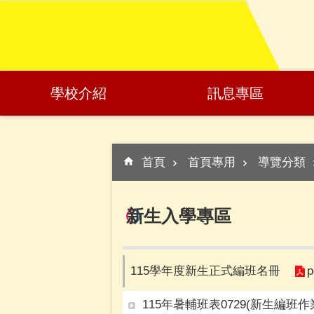
:::
跳到主要內容區塊
學校介紹
訊息專區
:::
首頁
首頁專用
導覽分類
新生入學專區
p
115學年度新生正式編班名冊
115年暑輔班表0729(新生編班作