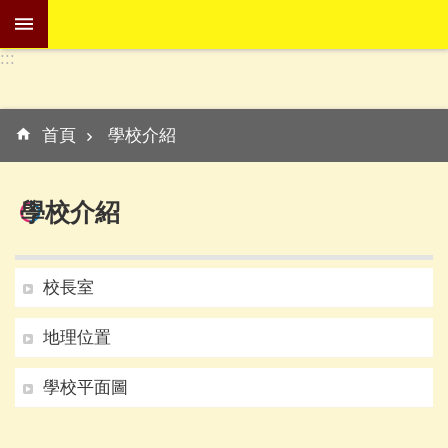
跳到主要內容區塊
:::
進
階
:::
搜
首頁
學校介紹
尋
學校介紹
學
校
校長室
介
紹
地理位置
訊
息
學校平面圖
專
區