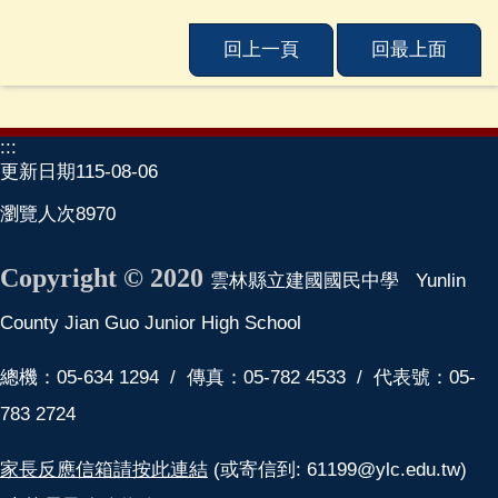
建
中
回上一頁
回最上面
相
簿
學
:::
校
更新日期
115-08-06
單
瀏覽人次
8970
位
及
民
Copyright © 2020
雲林縣立建國國民中學 Yunlin
意
信
County Jian Guo Junior High School
箱
總機：05-634 1294 / 傳真：05-782 4533 / 代表號：05-
115
學
783 2724
年
度
家長反應信箱請按此連結
(或寄信到: 61199@ylc.edu.tw)
課