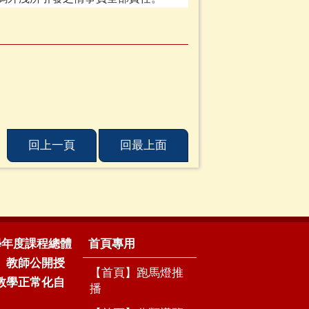
回上一頁
回最上面
5學年度課程總體
首頁專用
、教師公開授
【首頁】跑馬燈推
教學正常化自
播