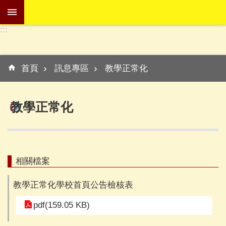
跳到主要內容區塊
:::
進
階
:::
搜
首頁
訊息專區
教學正常化
尋
教學正常化
學
校
介
紹
相關檔案
訊
教學正常化學校首頁公告檢核表
息
專
pdf(159.05 KB)
區