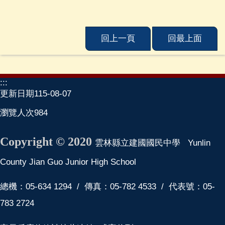
建
中
相
回上一頁
回最上面
簿
學
校
:::
單
更新日期
115-08-07
位
及
瀏覽人次
984
民
意
Copyright © 2020
雲林縣立建國國民中學 Yunlin
信
箱
County Jian Guo Junior High School
115
學
總機：05-634 1294 / 傳真：05-782 4533 / 代表號：05-
年
783 2724
度
課