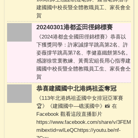
表
建國國中校長暨全體教職員工、家長會全
首
賀
頁
20240301港都盃田徑錦標賽
專
用
《2024港都盒全國田徑錦標賽》恭喜以
下獲獎同學：許家誠撐竿跳高第2名、許
回
姿薇撐竿跳高第7名、李健嘉鐵餅第5名。
首
感謝徐世寰教練、黃喬宏組長用心指導建
頁
國國中校長暨全體教職員工生、家長會仝
賀
網
站
恭喜建國國中北港媽祖盃奪冠
導
《113年北港媽祖盃國中女排冠亞軍賽
覽
🏆》《建國國中—礁溪國中》📸 在
雲
Facebook 觀看這段直播影片
林
https://www.facebook.com/share/v/3FEM
縣
mibextid=wILeQChttps://youtu.be/nf-
教