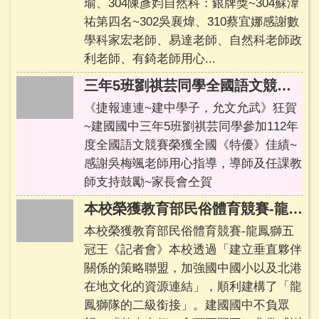
瑜、304陳彥㚬自然科：銀牌獎~304蘇湋
祐第四名~302吳襄煒、310蔡宜娜感謝數
學科家宏老師、易達老師、自然科老師政
利老師、有錡老師用心...
三年5班劉祺芸同學全國語文競賽榮獲全國《特優》
《捷報連連~建中學子，允文允武》狂賀
~建國國中三年5班劉祺芸同學參加112年
度全國語文競賽榮獲全國《特優》佳績~
感謝吳梅颯老師用心指導，導師及任課教
師支持鼓勵~家長會仝賀
本校榮獲教育部民俗體育競賽-龍鳳獅五冠王
本校榮獲教育部民俗體育競賽-龍鳳獅五
冠王《記者會》本校透過「建立垂直夥伴
關係的策略聯盟，加強國中國小以及北港
在地文化的資源連結」，順利建構了「龍
鳳獅隊的二級銜接」。建國國中不負眾