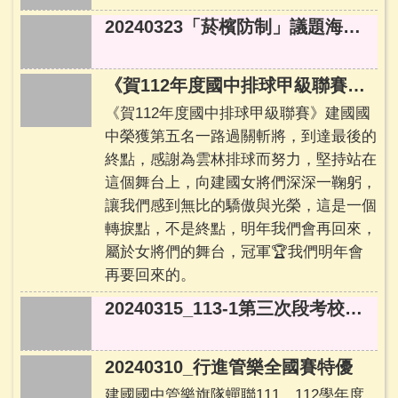
建
20240323「菸檳防制」議題海報特優
中
相
簿
《賀112年度國中排球甲級聯賽》 建國國中榮獲第五名
學
《賀112年度國中排球甲級聯賽》建國國
校
中榮獲第五名一路過關斬將，到達最後的
單
終點，感謝為雲林排球而努力，堅持站在
位
這個舞台上，向建國女將們深深一鞠躬，
及
讓我們感到無比的驕傲與光榮，這是一個
民
轉捩點，不是終點，明年我們會再回來，
意
屬於女將們的舞台，冠軍🏆我們明年會
信
箱
再要回來的。
20240315_113-1第三次段考校排前30以級前3名
115
學
年
20240310_行進管樂全國賽特優
度
課
建國國中管樂旗隊蟬聯111、112學年度