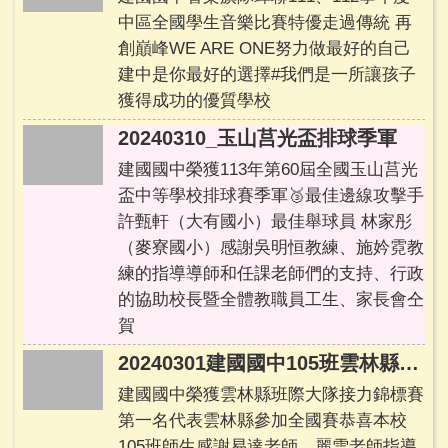
程
中區全國學生音樂比賽特優走過傳統 再
總
創巔峰WE ARE ONE努力做最好的自己
體
建中是你最好的選擇#我們是一所讓孩子
計
獲得成功的優質學校
畫、
教
20240310_玉山莒光盃排球季軍
師
建國國中榮獲113年第60屆全國玉山莒光
公
盃中等學校排球賽季軍🥉最佳邊線攻擊手
開
授
許甄軒（大有國小）最佳舉球員 林家彤
課
（麥寮國小）感謝吳明恒教練、施妗霓教
及
練的指導導師和任課老師們的支持、行政
教
的協助校長暨全體教職員工生、家長會仝
學
賀
正
常
20240301建國國中105班雲林縣大隊接力第一名
化
建國國中榮獲雲林縣班際大隊接力錦標賽
自
第一名代表雲林縣參加全國賽恭喜本校
檢
105班師生感謝易達老師、麗雪老師指導