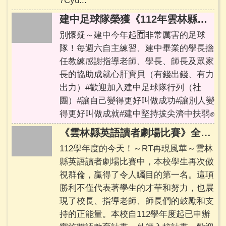
7Cyu...
育
網
建中足球隊榮獲《112年雲林縣秋季縣長盃》國中足球男子第四名
教
別懷疑～建中今年起🈶️非常厲害的足球
育
隊！每週六自主練習、建中畢業的學長擔
部
任教練感謝指導老師、學長、師長及眾家
長的協助成就心肝寶貝（有錢出錢、有力
網
出力）#歡迎加入建中足球隊行列（社
站
團）#讓自己變得更好叫做成功#讓別人變
資
得更好叫做成就#建中堅持拔尖濟中扶弱✊
料
開
《雲林縣英語讀者劇場比賽》全縣第一
放
112學年度的今天！～RT再現風華～雲林
宣
縣英語讀者劇場比賽中，本校學生再次傲
告
視群倫，贏得了令人矚目的第一名。這項
隱
勝利不僅代表著學生的才華和努力，也展
私
現了校長、指導老師、師長們的鼓勵和支
權
持的正能量。本校自112學年度起已申辦
宣