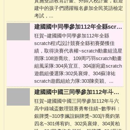
實施雙語教育計畫、外師入校計畫，歡迎
告
建中的孩子們踴躍報名參加全民英語檢定
資
考試，...
訊
建國國中同學參加112年全縣scratch程式設計競賽代表雲林縣參加全國賽
安
全
狂賀~建國國中同學參加112年全縣
政
scratch程式設計競賽全縣初賽榮獲佳
策
績，取得決賽代表權~scratch動畫組流星
雨隊:108游喬欣、109周巧羽scratch動畫
組風采隊:304吳宜亘、304謝宛庭scratch
遊戲組優選隊:302吳襄煒、304蘇湋祐
scratch遊戲組給力隊:303陳奕穎、...
建國國中國三同學參加112年斗六高中綠城盃數理競賽勇奪佳績
狂賀~建國國中國三同學參加112年斗六
高中綠城盃數理競賽勇奪佳績~數學科：
銀牌獎~310李姵誼銅牌獎~303許喬鈞第
四名~301傅宥鈞、302吳襄煒、304黃柏