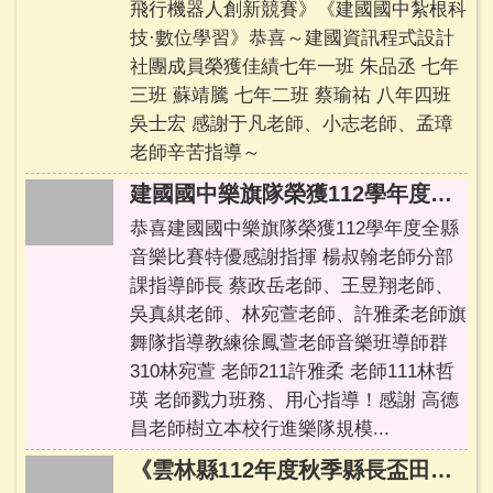
飛行機器人創新競賽》《建國國中紮根科
技·數位學習》恭喜～建國資訊程式設計
社團成員榮獲佳績七年一班 朱品丞 七年
三班 蘇靖騰 七年二班 蔡瑜祐 八年四班
吳士宏 感謝于凡老師、小志老師、孟璋
老師辛苦指導～
建國國中樂旗隊榮獲112學年度全縣音樂比賽 特優
恭喜建國國中樂旗隊榮獲112學年度全縣
音樂比賽特優感謝指揮 楊叔翰老師分部
課指導師長 蔡政岳老師、王昱翔老師、
吳真綨老師、林宛萱老師、許雅柔老師旗
舞隊指導教練徐鳳萱老師音樂班導師群
310林宛萱 老師211許雅柔 老師111林哲
瑛 老師戮力班務、用心指導！感謝 高德
昌老師樹立本校行進樂隊規模...
《雲林縣112年度秋季縣長盃田徑賽》榮獲佳績