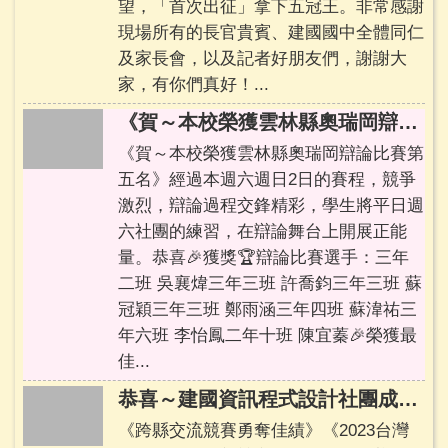
望，「首次出征」拿下五冠王。非常感謝
現場所有的長官貴賓、建國國中全體同仁
及家長會，以及記者好朋友們，謝謝大
家，有你們真好！...
《賀～本校榮獲雲林縣奧瑞岡辯論比賽第五名》
《賀～本校榮獲雲林縣奧瑞岡辯論比賽第
五名》經過本週六週日2日的賽程，競爭
激烈，辯論過程交鋒精彩，學生將平日週
六社團的練習，在辯論舞台上開展正能
量。恭喜🎉獲獎🏆辯論比賽選手：三年
二班 吳襄煒三年三班 許喬鈞三年三班 蘇
冠穎三年三班 鄭雨涵三年四班 蘇湋祐三
年六班 李怡鳳二年十班 陳宜蓁🎉榮獲最
佳...
恭喜～建國資訊程式設計社團成員《2023台灣飛行機器人創新競賽》榮獲佳績
《跨縣交流競賽勇奪佳績》《2023台灣