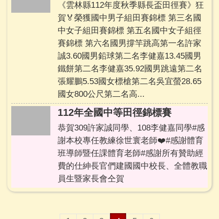
《雲林縣112年度秋季縣長盃田徑賽》狂
賀🏅️榮獲國中男子組田賽錦標 第三名國
中女子組田賽錦標 第五名國中女子組徑
賽錦標 第六名國男撐竿跳高第一名許家
誠3.60國男鉛球第二名李健嘉13.45國男
鐵餅第二名李健嘉35.92國男跳遠第二名
張耀鵬5.53國女標槍第二名吳宜螢28.65
國女800公尺第二名高...
112年全國中等田徑錦標賽
恭賀309許家誠同學、108李健嘉同學#感
謝本校專任教練徐世寰老師❤️#感謝體育
班導師暨任課體育老師#感謝所有贊助經
費的仕紳長官們建國國中校長、全體教職
員生暨家長會仝賀