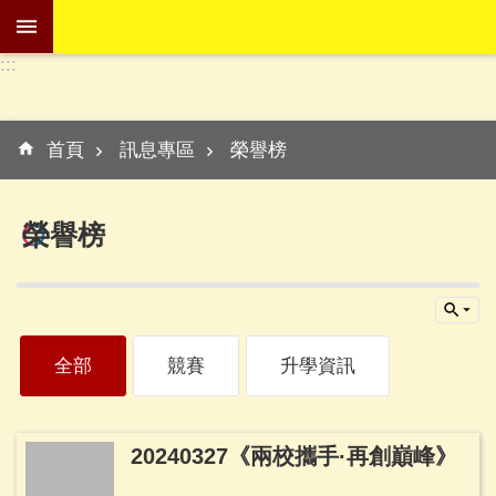
跳到主要內容區塊
:::
進
階
:::
搜
首頁
訊息專區
榮譽榜
尋
榮譽榜
學
校
介
紹
全部
競賽
升學資訊
訊
息
專
20240327《兩校攜手·再創巔峰》
區